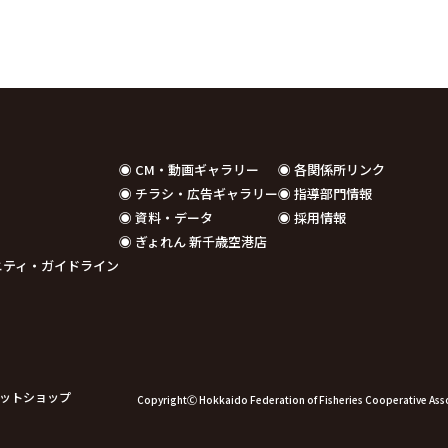
◉ CM・動画ギャラリー
◉ 各関係所リンク
◉ チラシ・広告ギャラリー
◉ 指導部門情報
◉ 資料・データ
◉ 採用情報
◉ ぎょれん 新千歳空港店
コミュニティ・ガイドライン
ットショップ
CopyrightⒸ Hokkaido Federation of Fisheries Cooperative Associ