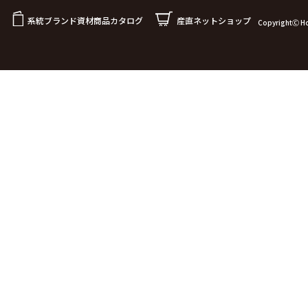
系統ブランド資材商品カタログ
産直ネットショップ
CopyrightⒸ Hok