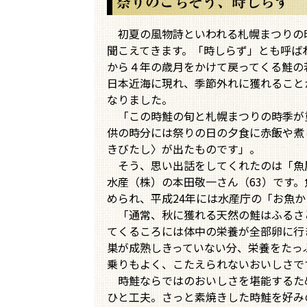
初夏の風物詩といわれる札幌まつりの
聞こえてきます。「時しらず」とも呼ば
から４年の歳月をかけて戻ってくる鮭の
日本近海に現れ、季節外れに獲れること
なりました。
「この時鮭の旬と札幌まつりの時季が
供の時分には祭りの日の夕食に赤飯や煮
きびたし〉が出たものです」。
そう、思い出話をしてくれたのは「魚屋
水産（株）の本田敬一さん（63）です
められ、平成24年には水産庁の「お魚
「通常、秋に獲れる天然の鮭はふるさ
てくるころには体中の栄養が全部卵に行
巣が成熟しきっていない分、栄養をたっ
乗りもよく、こたえられないおいしさで
時鮭ならではのおいしさを堪能するた
ひと工夫。さっと素焼きした時鮭を好み