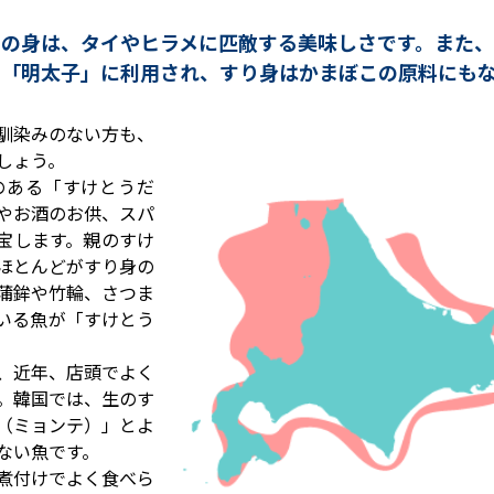
らの身は、タイやヒラメに匹敵する美味しさです。また、
や「明太子」に利用され、すり身はかまぼこの原料にもな
馴染みのない方も、
しょう。
のある「すけとうだ
やお酒のお供、スパ
宝します。親のすけ
ほとんどがすり身の
蒲鉾や竹輪、さつま
いる魚が「すけとう
、近年、店頭でよく
。韓国では、生のす
（ミョンテ）」とよ
ない魚です。
煮付けでよく食べら