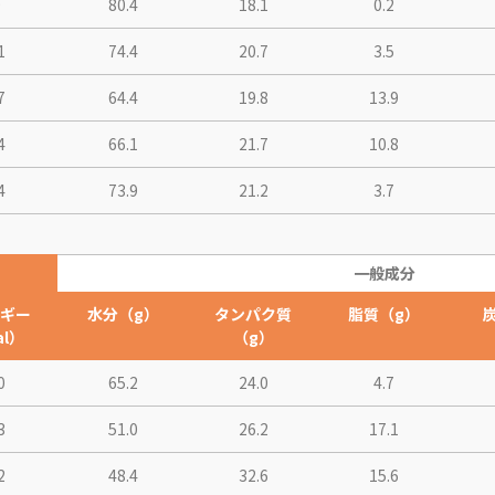
9
80.4
18.1
0.2
1
74.4
20.7
3.5
7
64.4
19.8
13.9
4
66.1
21.7
10.8
4
73.9
21.2
3.7
一般成分
ギー
水分（g）
タンパク質
脂質（g）
al）
（g）
0
65.2
24.0
4.7
3
51.0
26.2
17.1
2
48.4
32.6
15.6