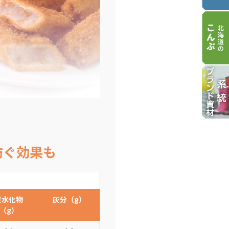
防ぐ効果も
炭水化物
灰分（g）
（g）