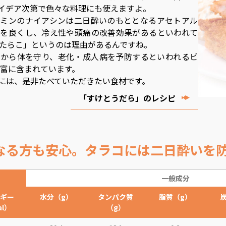
イデア次第で色々な料理にも使えますよ。
ミンのナイアシンは二日酔いのもととなるアセトアル
を良くし、冷え性や頭痛の改善効果があるといわれて
塩たらこ」というのは理由があるんですね。
から体を守り、老化・成人病を予防するといわれるビ
豊富に含まれています。
には、是非たべていただきたい食材です。
「すけとうだら」のレシピ
なる方も安心。タラコには二日酔いを
一般成分
ギー
水分（g）
タンパク質
脂質（g）
al）
（g）