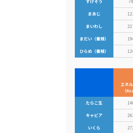
すけそう
7
まあじ
12
まいわし
21
まだい（養殖）
19
ひらめ（養殖）
12
エネル
（Kc
たらこ生
14
キャビア
26
いくら
27