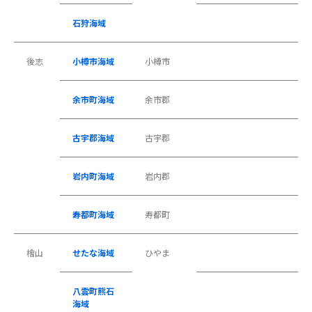
石狩海域
後志
小樽市海域
小樽市
余市町海域
余市郡
古宇郡海域
古宇郡
岩内町海域
岩内郡
寿都町海域
寿都町
檜山
せたな海域
ひやま
八雲町熊石
海域