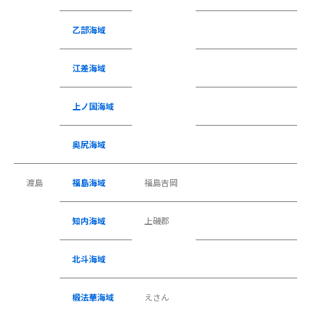
乙部海域
江差海域
上ノ国海域
奥尻海域
渡島
福島海域
福島吉岡
知内海域
上磯郡
北斗海域
椴法華海域
えさん