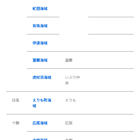
虻田海域
有珠海域
伊達海域
室蘭海域
室蘭
虎杖浜海域
いぶり中
央
日高
えりも町海
えりも
域
十勝
広尾海域
広尾
大樹海域
大樹