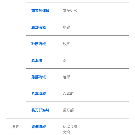
南茅部海域
南かやべ
鹿部海域
鹿部
砂原海域
砂原
森海域
森
落部海域
落部
八雲海域
八雲町
長万部海域
長万部
胆振
豊浦海域
いぶり噴
火湾