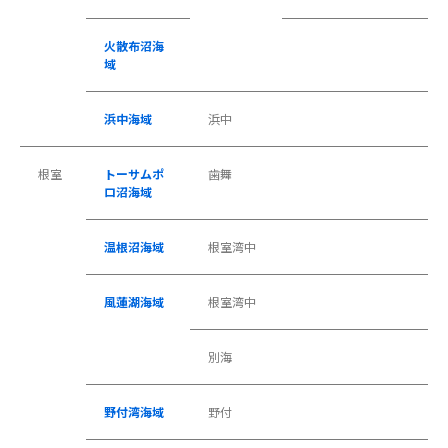
火散布沼海
域
浜中海域
浜中
根室
トーサムポ
歯舞
ロ沼海域
温根沼海域
根室湾中
風蓮湖海域
根室湾中
別海
野付湾海域
野付