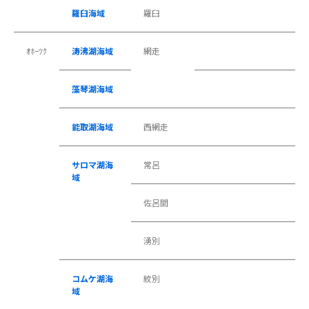
羅臼海域
羅臼
ｵﾎｰﾂｸ
涛沸湖海域
網走
藻琴湖海域
能取湖海域
西網走
サロマ湖海
常呂
域
佐呂間
湧別
コムケ湖海
紋別
域