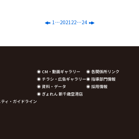
1
…
20
21
22
…
24
◉ CM・動画ギャラリー
◉ 各関係所リンク
◉ チラシ・広告ギャラリー
◉ 指導部門情報
◉ 資料・データ
◉ 採用情報
◉ ぎょれん 新千歳空港店
コミュニティ・ガイドライン