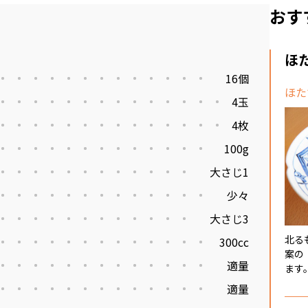
おす
ほ
16個
ほた
4玉
4枚
100g
大さじ1
少々
大さじ3
北る
300cc
案の
適量
ます。
適量