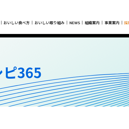
おいしい食べ方
おいしい取り組み
NEWS
組織案内
事業案内
採
ピ365