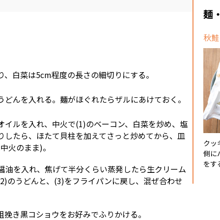
麺
秋鮭
り、白菜は5cm程度の長さの細切りにする。
うどんを入れる。麺がほぐれたらザルにあけておく。
オイルを入れ、中火で(1)のベーコン、白菜を炒め、塩
りしたら、ほたて貝柱を加えてさっと炒めてから、皿
クッ
中火のまま)。
側に
をする
醤油を入れ、焦げて半分くらい蒸発したら生クリーム
2)のうどんと、(3)をフライパンに戻し、混ぜ合わせ
粗挽き黒コショウをお好みでふりかける。