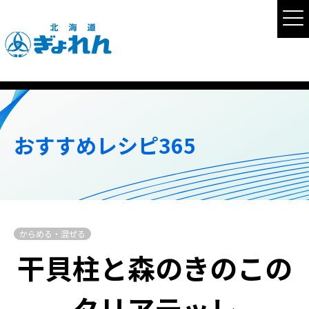
おすすめレシピ365
からめる・混ぜる
干貝柱と森のきのこの