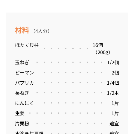
材料
（4人分）
ほたて貝柱
16個
（200g）
玉ねぎ
1/2個
ピーマン
2個
パプリカ
1/4個
長ねぎ
1/2本
にんにく
1片
生姜
1片
片栗粉
適宜
水溶き片栗粉
適宜