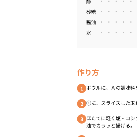
酢
砂糖
醤油
水
作り方
ボウルに、Ａの調味料
①に、スライスした玉
ほたてに軽く塩・コシ
油でカラッと揚げる。