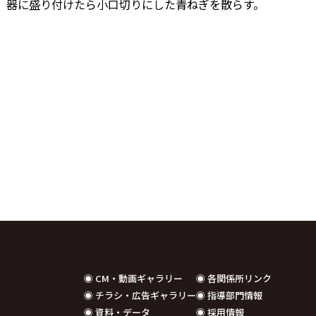
、器に盛り付けたら小口切りにした青ねぎを散らす。
◉ CM・動画ギャラリー
◉ 各関係所リンク
◉ チラシ・広告ギャラリー
◉ 指導部門情報
◉ 資料・データ
◉ 採用情報