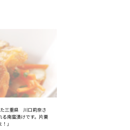
た三重県 川口莉奈さ
れる南蛮漬けです。片栗
よ！」