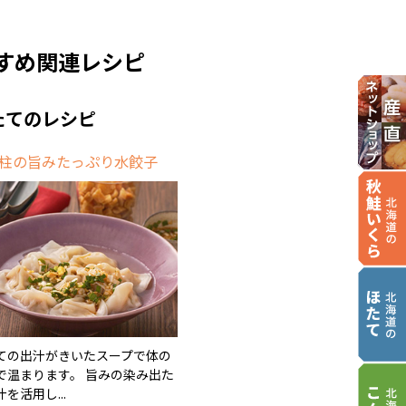
すめ関連レシピ
たてのレシピ
柱の旨みたっぷり水餃子
ての出汁がきいたスープで体の
で温まります。 旨みの染み出た
を活用し...