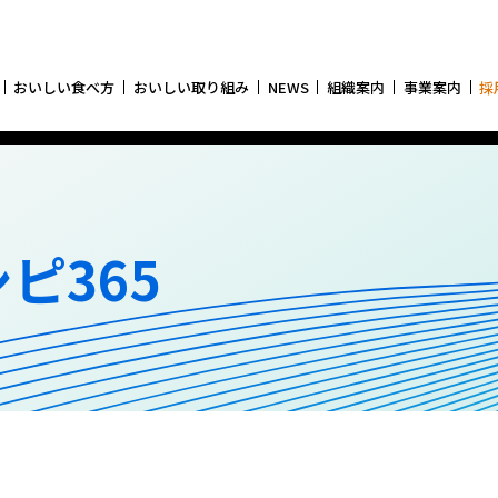
おいしい食べ方
おいしい取り組み
NEWS
組織案内
事業案内
採
ピ365