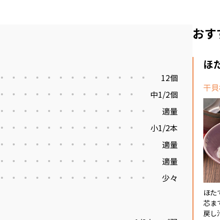
おす
ほ
12個
干貝
中1/2個
適量
小1/2本
適量
適量
少々
ほた
芯ま
戻し汁