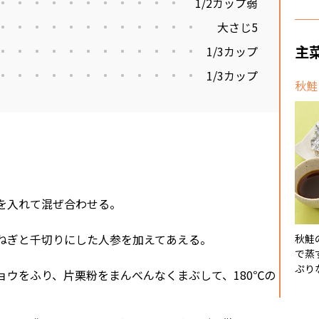
1/2カップ弱
大さじ5
主
1/3カップ
1/3カップ
秋鮭
を入れて混ぜ合わせる。
ねぎと千切りにした人参を加えてあえる。
秋鮭
で蒸
ぷり
ョウをふり、片栗粉をまんべんなくまぶして、180℃の