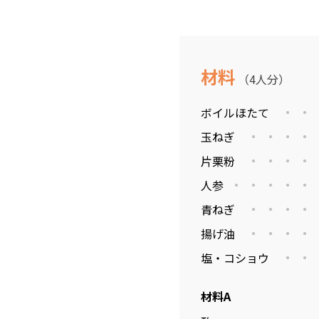
材料
（4人分）
ボイルほたて
玉ねぎ
片栗粉
人参
青ねぎ
揚げ油
塩・コショウ
材料A