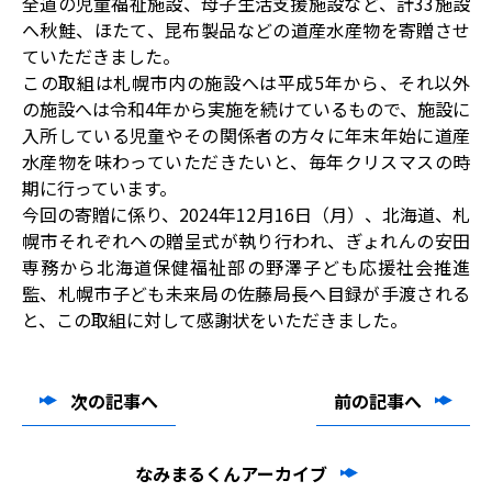
全道の児童福祉施設、母子生活支援施設など、計33施設
へ秋鮭、ほたて、昆布製品などの道産水産物を寄贈させ
ていただきました。
この取組は札幌市内の施設へは平成5年から、それ以外
の施設へは令和4年から実施を続けているもので、施設に
入所している児童やその関係者の方々に年末年始に道産
水産物を味わっていただきたいと、毎年クリスマスの時
期に行っています。
今回の寄贈に係り、2024年12月16日（月）、北海道、札
幌市それぞれへの贈呈式が執り行われ、ぎょれんの安田
専務から北海道保健福祉部の野澤子ども応援社会推進
監、札幌市子ども未来局の佐藤局長へ目録が手渡される
と、この取組に対して感謝状をいただきました。
次の記事へ
前の記事へ
なみまるくんアーカイブ