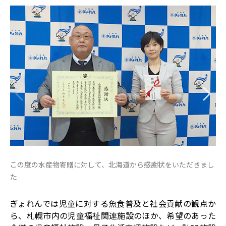
この度の水産物寄贈に対して、北海道から感謝状をいただきまし
こ
た
し
ぎょれんでは児童に対する魚食普及と社会貢献の観点か
ら、札幌市内の児童福祉関連施設のほか、希望のあった